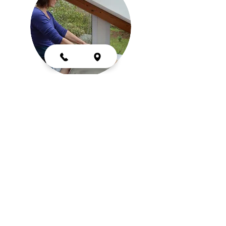
Elodie H. | Energétique
Chinoise Manuelle &
Toucher CréatifⓇ
"Tous les massages reçus par Amélie sont
très efficaces et d'un grand
réconfort pour moi. Sa générosité, son
écoute, sa bienveillance, ses
gestes précis, fluides et puissants offrent un
voyage sensoriel chaque
fois différent."